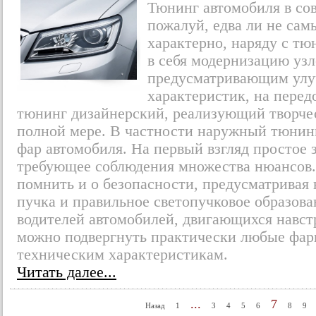
Тюнинг автомобиля в со
пожалуй, едва ли не сам
характерно, наряду с т
в себя модернизацию узл
предусматривающим улу
характеристик, на перед
тюнинг дизайнерский, реализующий творче
полной мере. В частности наружный тюнинг
фар автомобиля. На первый взгляд простое з
требующее соблюдения множества нюансов.
помнить и о безопасности, предусматривая
пучка и правильное светопучковое образов
водителей автомобилей, двигающихся навстр
можно подвергнуть практически любые фары
техническим характеристикам.
Читать далее...
...
7
Назад
1
3
4
5
6
8
9