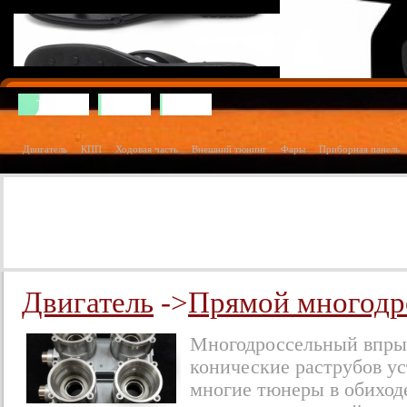
Тюнинг
Ваз
Газ
Двигатель
КПП
Ходовая часть
Внешний тюнинг
Фары
Приборная панель
Двигатель
->
Прямой многодр
Многодроссельный впры
конические раструбов ус
многие тюнеры в обиход