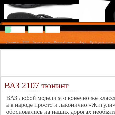
Тюнинг
Ваз
Газ
Двигатель
КПП
Ходовая часть
Внешний тюнинг
Фары
Приборная панель
ВАЗ 2107 тюнинг
ВАЗ любой модели это конечно же класс
а в народе просто и лаконично «Жигули»
обосновались на наших дорогах необъят