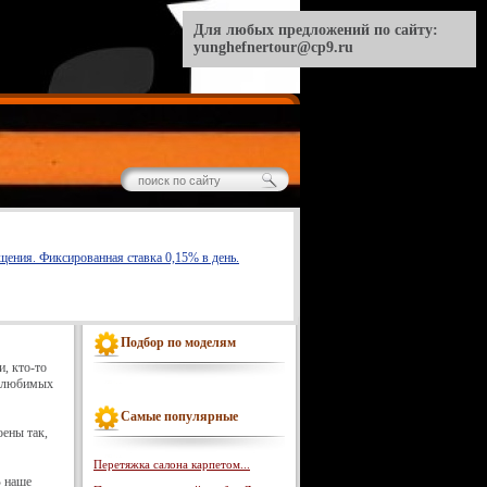
Для любых предложений по сайту:
yunghefnertour@cp9.ru
ения. Фиксированная ставка 0,15% в день.
Подбор по моделям
, кто-то
и любимых
Самые популярные
оены так,
Перетяжка салона карпетом...
В наше