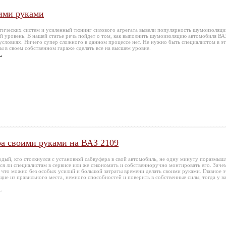
ими руками
стических систем и усиленный тюнинг силового агрегата вывели популярность шумоизоляци
й уровень. В нашей статье речь пойдет о том, как выполнить шумоизоляцию автомобиля ВА
словиях. Ничего супер сложного в данном процессе нет. Не нужно быть специалистом в э
бы в своем собственном гараже сделать все на высшем уровне.
.
ра своими руками на ВАЗ 2109
ждый, кто столкнулся с установкой сабвуфера в свой автомобиль, не одну минуту поразмыш
ься ли специалистам в сервисе или же сэкономить и собственноручно монтировать его. Заче
, что можно без особых усилий и большой затраты времени делать своими руками. Главное э
щие из правильного места, немного способностей и поверить в собственные силы, тогда у ва
.