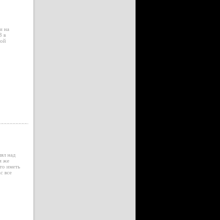
и на
З в
той
лял над
м же
то иметь
с все