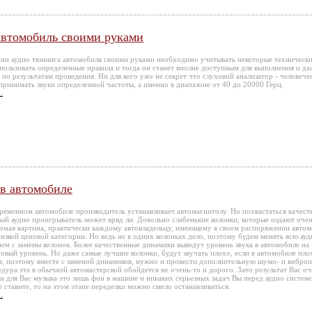
 автомобиль своими руками
ии аудио тюнинга автомобиля своими руками необходимо учитывать некоторые техническ
пользовать определенные правила и тогда он станет вполне доступным для выполнения и да
по результатам проведения. Ни для кого уже не секрет что слуховой анализатор - человече
принимать звуки определенной частоты, а именно в диапазоне от 40 до 20000 Герц.
.
 в автомобиле
ременном автомобиле производитель устанавливает автомагнитолу. Но похвастаться качест
ный аудио проигрыватель может вряд ли. Довольно слабенькие колонки, которые издают оче
акомая картина, практически каждому автовладельцу, имеющему в своем распоряжении авто
изкой ценовой категории. Но ведь не в одних колонках дело, поэтому будем менять всю ауд
нем с замены колонок. Более качественные динамики выведут уровень звука в автомобиле на
новый уровень. Но даже самые лучшие колонки, будут звучать плохо, если в автомобиле пло
, поэтому вместе с заменой динамиков, нужно и провести дополнительную шумо- и вибро
дура эта в обычной автомастерской обойдется не очень-то и дорого. Зато результат Вас оч
ли для Вас музыка это лишь фон в машине и никаких серьезных задач Вы перед аудио систем
 ставите, то на этом этапе переделки можно смело останавливаться.
.