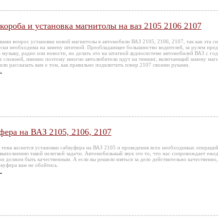
короба и установка магнитолы на ваз 2105 2106 2107
вами вопрос установки новой магнитолы в автомобили ВАЗ 2105, 2106, 2107, так как эта с
ески необходима на замену штатной. Преобладающее большинство водителей, за рулем пре
 музыку, радио или новости, но делать это на штатной аудиосистеме автомобилей ВАЗ с го
се сложней, именно поэтому многие автолюбители идут на тюнинг, включающий замену маг
или рассказать вам о том, как правильно подключить плеер 2107 своими руками.
.
ера на ВАЗ 2105, 2106, 2107
 тема коснется установки сабвуфера на ВАЗ 2105 и проведения всех необходимых операци
 выполнению такой нелегкой задачи. Автомобильный звук это то, что нас сопровождает ежед
он должен быть качественным. А если вы решили взяться за дело действительно качественно,
бвуфера вам не обойтись.
.