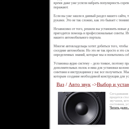
время даже уже успели набрать популярность сорев
поражают.
Если вы уже зашли в данный раздел нашего сайта, 
руками. Это не так сложно, как это бывает с тюни
Независимо от того, решили вы установить новые д
пригодится помощь и профессиональные советы. Им
нашего автомобильного портала.
Многие автовладельцы хотят добиться того, чтобы 
соседние автомобили. Но это не так просто и это с
определенных знаний, которые мы и попытались соб
Установка аудио систему – дело тонкое, поэтому п
дополнительных полок и ниш для установки колонок,
советами и инструкциями у вас все получиться. М
которым создание необходимой конструкции для уст
Ваз
/
Авто звук
->
Выбор и устан
Сегодняшняя с
придется стол
звучания, ко
состояния, у
Читать далее..