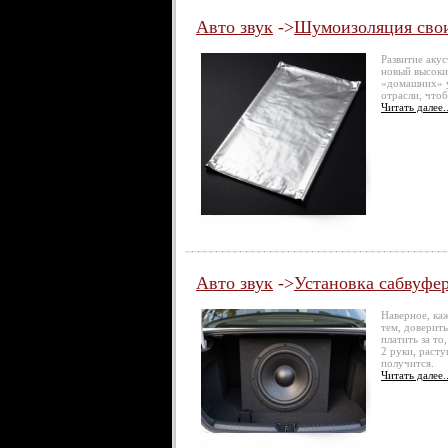
Авто звук
->
Шумоизоляция сво
Развитие аку
новый высоки
«домашних» у
отрасли, что
Читать далее..
Авто звук
->
Установка сабвуфе
Наверное, ка
тем, доверит
платить за то
2 руки, расту
получится.
Читать далее..