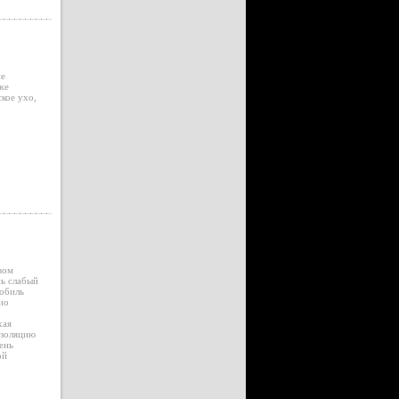
ие
же
ское ухо,
вом
нь слабый
мобиль
ио
хая
изоляцию
ень
ой