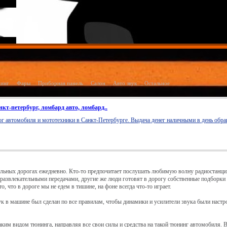
нинг
Фары
Приборная панель
Салон
Авто звук
Остальное
кт-петербург, ломбард авто, ломбард..
г автомобиля и мототехники в Санкт-Петербурге. Выдача денег наличными в день обращ
ьных дорогах ежедневно. Кто-то предпочитает послушать любимую волну радиостанции
ся развлекательными передачами, другие же люди готовят в дорогу собственные подборк
, что в дороге мы не едем в тишине, на фоне всегда что-то играет.
ук в машине был сделан по все правилам, чтобы динамики и усилители звука были настр
ким видом тюнинга, направляя все свои силы и средства на такой тюнинг автомобиля. 