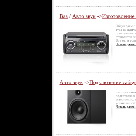
Ваз
/
Авто звук
->
Изготовление 
Обсуждаем с 
туда практич
прослушивать
становится в
Вот мы и реш
Читать далее..
Авто звук
->
Подключение сабвуф
Сегодня наша
подготовке к
естественно, 
установки са
Читать далее..