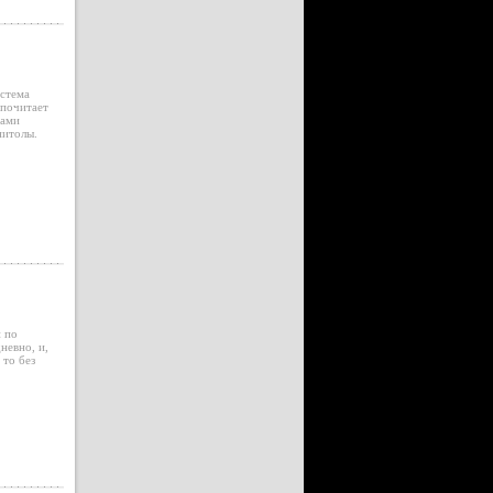
истема
дпочитает
дами
нитолы.
й по
невно, и,
 то без