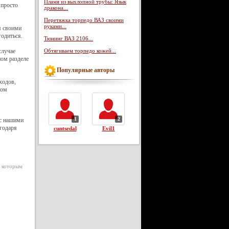
Пламя из выхлопной трубы: Язык
 просто
дракона...
Перетяжка торпедо ВАЗ своими
руками...
я своими
годиться.
Тюнинг ВАЗ 2106...
случае
Обтягиваем торпедо кожей...
ном разделе
Популярные авторы
ходов,
дом
1
2
 с нашими
годаря
cuntsedal
Evil1
с которым