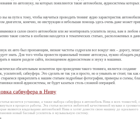
нования по автозвуку, на которых появляются такие автомобили, аудиосистемы которых
то вы на пути к тому, чтобы научиться проводить тюнинг аудио характеристик автомобил
нгом двигателя, конечно, но инструкции и небольшая помощь здесь очень даже может при
инамики в салон своего автомобиля или же монтировать усилитель звука, вам в любом 
енно такие советы в изобилии находятся в тематических статьях, расположенных в дан
звук их авто был пронзающим, низкие частоты содрогали все вокруг них – дорогу, пеше
ледует знать. Для того чтобы провести правильный тюнинг автозвука, нужно обладать ря
рать в нашем разделе сайта, посвященном аудиосистемам и звуку в машинах.
рактически обязательным моментом при проведении такого тюнинга, является создание
 усилителей, сабвуфера. Это сделать не так уж и просто, но и унывать не стоит, так как
ы стараемся прикреплять к нашим статьям подробные фотографии, примеры и схемы, бла
ановки новой аудиосистемы, не будет казаться столь сложной операцией.
овка сабвуфера в Ниву
татья коснется установки, а также выбора сабвуфера в автомобиль Нива и всех тонкостей, 
кнуться в процессе работы. Эта статья коснется любителей качественной музыки и громкого
торые являются владельцами автомобилей Нива и хотят довести свою машину до идеального
становив новый басовый усилитель и музыкальную систему.
.