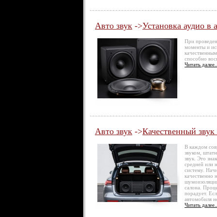
Авто звук
->
Установка аудио в
При проведен
моменты и ис
качественным 
способно вос
Читать далее..
Авто звук
->
Качественный звук
В каждом сов
звуком, штат
звук. Это зн
средней или н
систему. Нач
качественно 
шумоизоляция
салона. Проце
порадует. Ес
автомобиля не
Читать далее..