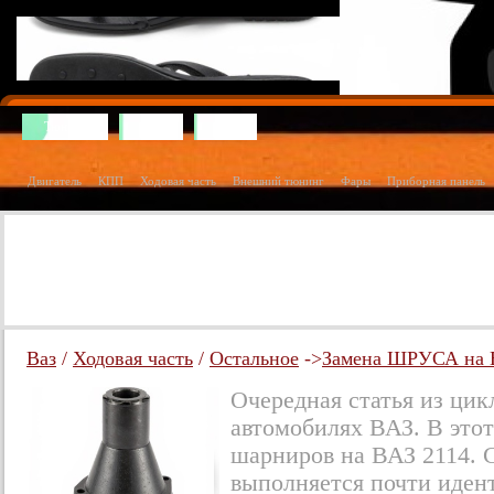
Тюнинг
Ваз
Газ
Двигатель
КПП
Ходовая часть
Внешний тюнинг
Фары
Приборная панель
Ваз
/
Ходовая часть
/
Остальное
->
Замена ШРУСА на В
Очередная статья из ци
автомобилях ВАЗ. В этот
шарниров на ВАЗ 2114. С
выполняется почти иден