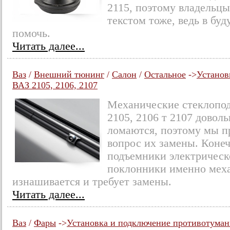
2115, поэтому владельцы
текстом тоже, ведь в бу
помочь.
Читать далее...
Ваз
/
Внешний тюнинг
/
Салон
/
Остальное
->
Установ
ВАЗ 2105, 2106, 2107
Механические стеклопо
2105, 2106 т 2107 доволь
ломаются, поэтому мы пр
вопрос их замены. Коне
подъемники электрическо
поклонники именно меха
изнашивается и требует замены.
Читать далее...
Ваз
/
Фары
->
Установка и подключение противотуман