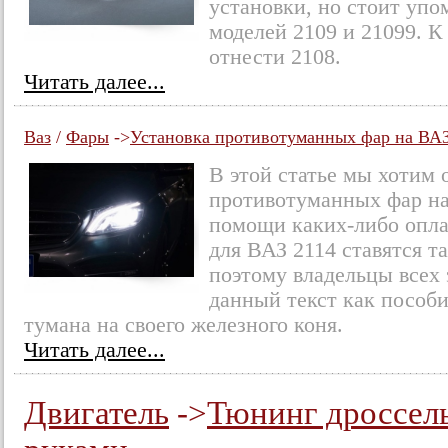
установки, но стоит упо
моделей 2109 и 21099. 
отнести 2108.
Читать далее...
Ваз
/
Фары
->
Установка противотуманных фар на ВАЗ
В этой статье мы хотим 
противотуманных фар на
помощи каких-либо опл
для ВАЗ 2114 ставятся та
поэтому владельцы всех 
данный текст как пособ
тумана на своего железного коня.
Читать далее...
Двигатель
->
Тюнинг дроссел