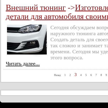
Внешний тюнинг
->
Изготовл
детали для автомобиля своим
Сегодня обсуждаем вопро
наружного тюнинга авто
Создать деталь для свое
так сложно и занимает т
времени. Сегодня мы уд
этого вопроса.
Читать далее...
3
Назад
1
2
4
5
6
7
8
9